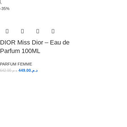
-35%
DIOR Miss Dior – Eau de
Parfum 100ML
PARFUM FEMME
449.00
د.م.
642.00
د.م.