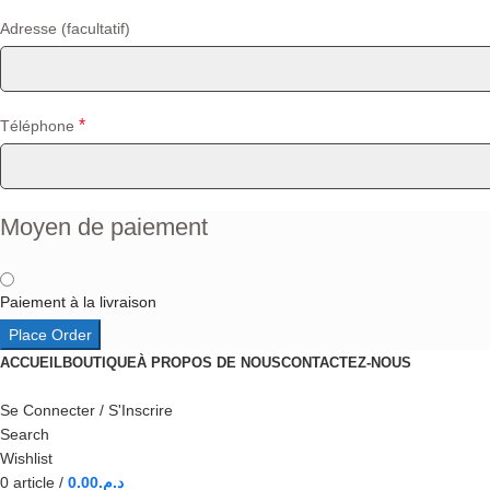
Adresse
(facultatif)
*
Téléphone
Moyen de paiement
Paiement à la livraison
Place Order
ACCUEIL
BOUTIQUE
À PROPOS DE NOUS
CONTACTEZ-NOUS
Se Connecter / S'Inscrire
Search
Wishlist
0
article
/
0.00
د.م.