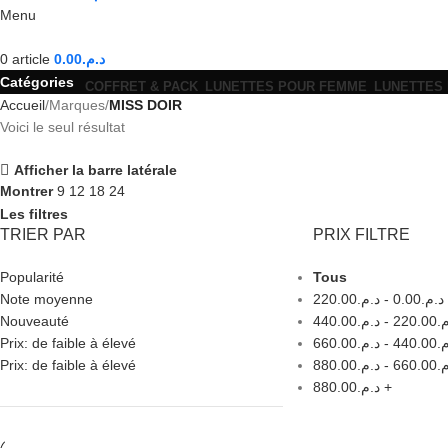
Menu
0
article
0.00
د.م.
Catégories
COFFRET & PACK
LUNETTES POUR FEMME
LUNETTES
Accueil
Marques
MISS DOIR
Voici le seul résultat
Afficher la barre latérale
Montrer
9
12
18
24
Les filtres
TRIER PAR
PRIX FILTRE
Popularité
Tous
Note moyenne
220.00
د.م.
-
0.00
د.م.
Nouveauté
440.00
د.م.
-
220.00
م
Prix: de faible à élevé
660.00
د.م.
-
440.00
م
Prix: de faible à élevé
880.00
د.م.
-
660.00
م
880.00
د.م.
+