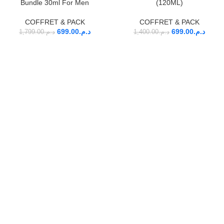
Bundle 30ml For Men
(120ML)
COFFRET & PACK
COFFRET & PACK
699.00
د.م.
699.00
د.م.
1,799.00
د.م.
1,400.00
د.م.