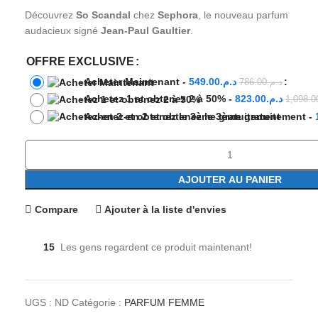
Découvrez
So Scandal
chez
Sephora
, le nouveau parfum
audacieux signé
Jean-Paul Gaultier
.
OFFRE EXCLUSIVE
-
Acheter Maintenant
-
549.00
د.م.
786.00
د.م.
-
Achetez 1 et obtenez 2 à 50%
-
823.00
د.م.
1,098.0
-
Achetez-en 2 et obtenez le 3ème gratuitement
-
AJOUTER AU PANIER
Compare
Ajouter à la liste d'envies
15
Les gens regardent ce produit maintenant!
UGS :
ND
Catégorie :
PARFUM FEMME