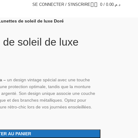
SE CONNECTER / S'INSCRIRE
0
/
0.00
د.م.
Lunettes de soleil de luxe Doré
 de soleil de luxe
a –
un design vintage spécial avec une touche
 une protection optimale, tandis que la monture
t argenté. Son design unique associe une couche
que et des branches métalliques. Optez pour
ure rétro-chic lors de vos journées ensoleillées.
ER AU PANIER