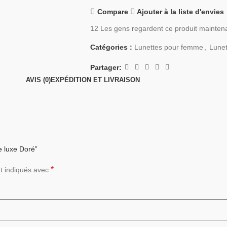
Compare
Ajouter à la liste d'envies
12
Les gens regardent ce produit mainten
Catégories :
Lunettes pour femme
,
Lune
Partager:
AVIS (0)
EXPÉDITION ET LIVRAISON
de luxe Doré”
*
t indiqués avec