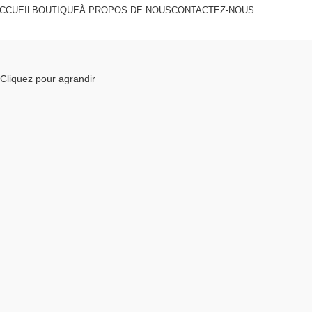
CCUEIL
BOUTIQUE
À PROPOS DE NOUS
CONTACTEZ-NOUS
Cliquez pour agrandir